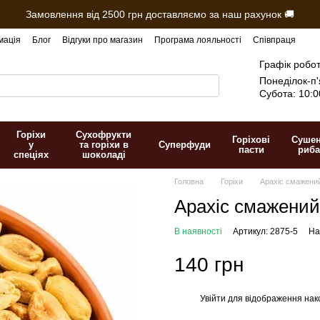
Замовлення від 2500 грн доставляємо за наш рахунок 🚚
мація
Блог
Відгуки про магазин
Програма лояльності
Співпраця
Графік робот
Понеділок-п'
Субота: 10:0
Горіхи
Сухофрукти
Горіхові
Суше
у
та горіхи в
Суперфуди
пасти
риба
спеціях
шоколаді
Головна
Горіхи
Арахіс смажений
Арахіс смажений
В наявності
Артикул: 2875-5
На
140 грн
Увійти
для відображення нак
%