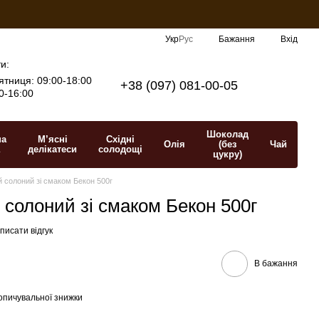
Укр
Рус
Бажання
Вхід
и:
ятниця: 09:00-18:00
+38 (097) 081-00-05
0-16:00
Шоколад
на
М’ясні
Східні
Олія
(без
Чай
делікатеси
солодощі
цукру)
 солоний зі смаком Бекон 500г
 солоний зі смаком Бекон 500г
писати відгук
В бажання
опичувальної знижки