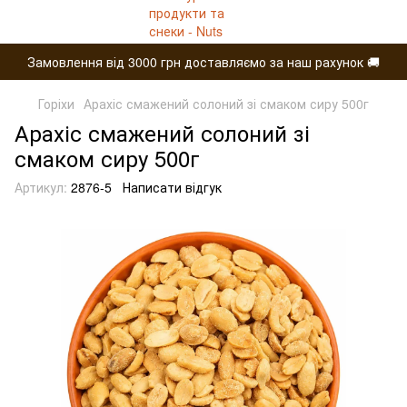
Замовлення від 3000 грн доставляємо за наш рахунок 🚚
Горіхи
Арахіс смажений солоний зі смаком сиру 500г
Арахіс смажений солоний зі
смаком сиру 500г
Артикул:
2876-5
Написати відгук