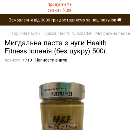
Замовлення від 3000 грн доставляємо за наш рахунок 🚚
Горіхові пасти
Горіхові пасти NutsMarket
Мигдальна паста з
Мигдальна паста з нуги Health
Fitness Іспанія (без цукру) 500г
Артикул:
1710
Написати відгук