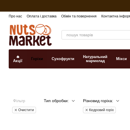
Перейти до основного контенту
Про нас
Оплата і доставка
Обмін та повернення
Контактна інфор
🔥
Натуральний
Горіхи
Сухофрукти
Мікси
Акції
мармелад
Фільтр
Тип обробки:
Різновид горіха:
Очистити
Кедровий горіх