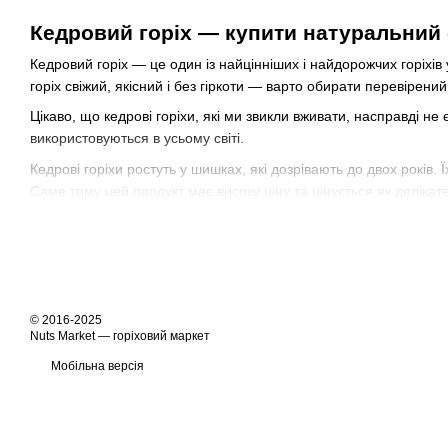
Кедровий горіх — купити натуральний 
Кедровий горіх — це один із найцінніших і найдорожчих горіхів 
горіх свіжий, якісний і без гіркоти — варто обирати перевірени
Цікаво, що кедрові горіхи, які ми звикли вживати, насправді н
використовуються в усьому світі.
Кедрові горіхи ростуть у шишках, які дозрівають до двох років.
Саме тому цей продукт має високу ціну та цінується як делікате
Чому варто купити кедровий горіх
Кедрові горіхи — це ідеальний вибір для тих, хто дбає про здор
Основні переваги:
ніжний, злегка солодкуватий смак
© 2016-2025
Nuts Market — горіховий маркет
висока поживна цінність
Мобільна версія
натуральний продукт без обробки
підходить для правильного харчування
універсальний у використанні (салати, соуси, десерти, пер