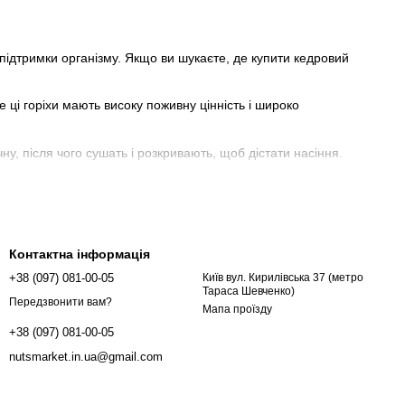
а підтримки організму. Якщо ви шукаєте, де купити кедровий
е ці горіхи мають високу поживну цінність і широко
ну, після чого сушать і розкривають, щоб дістати насіння.
Контактна інформація
+38 (097) 081-00-05
Київ вул. Кирилівська 37 (метро
Тараса Шевченко)
Передзвонити вам?
Мапа проїзду
+38 (097) 081-00-05
nutsmarket.in.ua@gmail.com