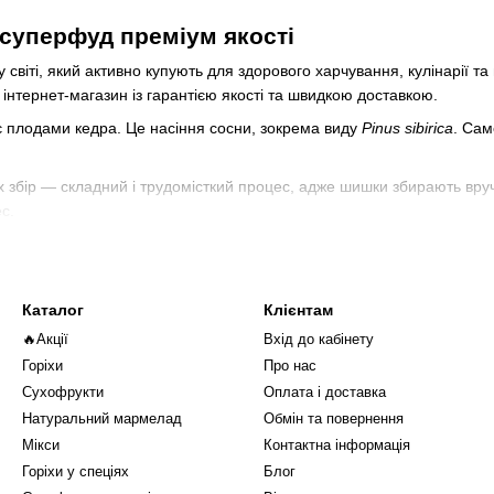
суперфуд преміум якості
у світі, який активно купують для здорового харчування, кулінарії т
й інтернет-магазин із гарантією якості та швидкою доставкою.
е є плодами кедра. Це насіння сосни, зокрема виду
Pinus sibirica
. Сам
 Їх збір — складний і трудомісткий процес, адже шишки збирають вруч
с.
ов’я та шукає натуральні джерела енергії.
Каталог
Клієнтам
🔥Акції
Вхід до кабінету
Горіхи
Про нас
Сухофрукти
Оплата і доставка
Натуральний мармелад
Обмін та повернення
Мікси
Контактна інформація
Горіхи у спеціях
Блог
екуси)