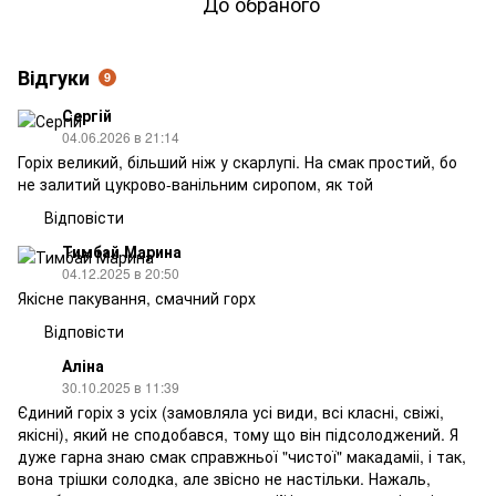
До обраного
Відгуки
9
Сергій
04.06.2026 в 21:14
Горіх великий, більший ніж у скарлупі. На смак простий, бо
не залитий цукрово-ванільним сиропом, як той
Відповісти
Тимбай Марина
04.12.2025 в 20:50
Якісне пакування, смачний горх
Відповісти
Аліна
30.10.2025 в 11:39
Єдиний горіх з усіх (замовляла усі види, всі класні, свіжі,
якісні), який не сподобався, тому що він підсолоджений. Я
дуже гарна знаю смак справжньої "чистої" макадаміі, і так,
вона трішки солодка, але звісно не настільки. Нажаль,