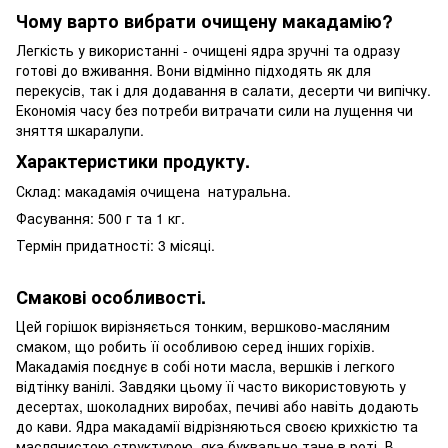
Чому варто вибрати очищену макадамію?
Легкість у використанні - очищені ядра зручні та одразу
готові до вживання. Вони відмінно підходять як для
перекусів, так і для додавання в салати, десерти чи випічку.
Економія часу без потреби витрачати сили на лущення чи
зняття шкаралупи.
Характеристики продукту.
Склад: макадамія очищена натуральна.
Фасування: 500 г та 1 кг.
Термін придатності: 3 місяці.
Смакові особливості.
Цей горішок вирізняється тонким, вершково-масляним
смаком, що робить її особливою серед інших горіхів.
Макадамія поєднує в собі ноти масла, вершків і легкого
відтінку ванілі. Завдяки цьому її часто використовують у
десертах, шоколадних виробах, печиві або навіть додають
до кави. Ядра макадамії відрізняються своєю крихкістю та
маслянистою структурою, яка буквально тане в роті. В