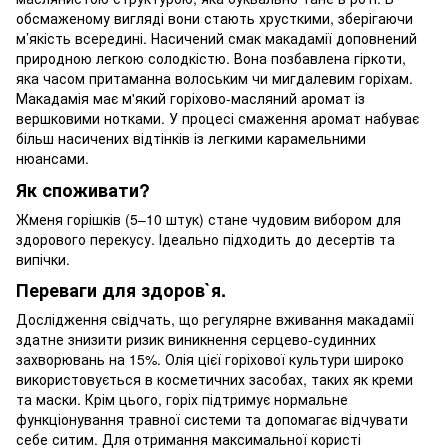
обсмаженому вигляді вони стають хрусткими, зберігаючи
м’якість всередині. Насичений смак макадамії доповнений
природною легкою солодкістю. Вона позбавлена гіркоти,
яка часом притаманна волоським чи мигдалевим горіхам.
Макадамія має м'який горіхово-масляний аромат із
вершковими нотками. У процесі смаження аромат набуває
більш насичених відтінків із легкими карамельними
нюансами.
Як споживати?
Жменя горішків (5–10 штук) стане чудовим вибором для
здорового перекусу. Ідеально підходить до десертів та
випічки.
Переваги для здоров`я.
Дослідження свідчать, що регулярне вживання макадамії
здатне знизити ризик виникнення серцево-судинних
захворювань на 15%. Олія цієї горіхової культури широко
використовується в косметичних засобах, таких як креми
та маски. Крім цього, горіх підтримує нормальне
функціонування травної системи та допомагає відчувати
себе ситим. Для отримання максимальної користі