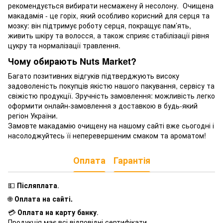
рекомендується вибирати несмажену й несолону. Очищена
макадамія - це горіх, який особливо корисний для серця та
мозку: він підтримує роботу серця, покращує пам’ять,
живить шкіру та волосся, а також сприяє стабілізації рівня
цукру та нормалізації травлення.
Чому обирають Nuts Market?
Багато позитивних відгуків підтверджують високу
задоволеність покупців якістю нашого пакування, сервісу та
свіжістю продукції. Зручність замовлення: можливість легко
оформити онлайн-замовлення з доставкою в будь-який
регіон України.
Замовте макадамію очищену на нашому сайті вже сьогодні і
насолоджуйтесь її неперевершеним смаком та ароматом!
Оплата
Гарантія
💵
Післяплата
.
🌐
Оплата на сайті.
💳
Оплата на карту банку
.
Продукція має всі відповідні сертифікати