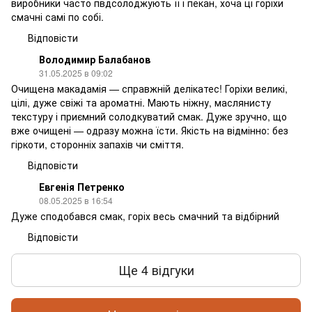
виробники часто пвдсолоджують її і пекан, хоча ці горіхи
смачні самі по собі.
Відповісти
Володимир Балабанов
31.05.2025 в 09:02
Очищена макадамія — справжній делікатес! Горіхи великі,
цілі, дуже свіжі та ароматні. Мають ніжну, маслянисту
текстуру і приємний солодкуватий смак. Дуже зручно, що
вже очищені — одразу можна їсти. Якість на відмінно: без
гіркоти, сторонніх запахів чи сміття.
Відповісти
Евгенія Петренко
08.05.2025 в 16:54
Дуже сподобався смак, горіх весь смачний та відбірний
Відповісти
Ще 4 відгуки