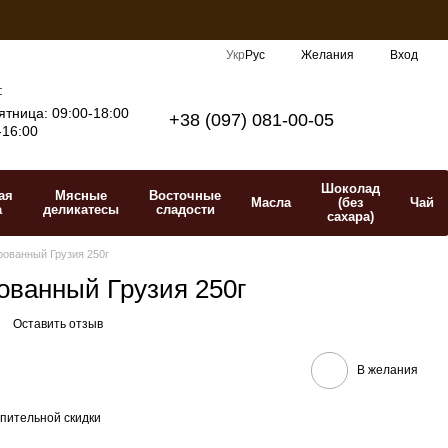
Укр
Рус
Желания
Вход
:
тница: 09:00-18:00
+38 (097) 081-00-05
-16:00
Шоколад
ая
Мясные
Восточные
Масла
(без
Чай
а
деликатесы
сладости
сахара)
ованный Грузия 250г
ованный Грузия 250г
Оставить отзыв
В желания
пительной скидки