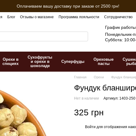
Оплачиваем вашу доставку при заказе от 2500 грн!
ия
Блог
Отзывы о магазине
Программа лояльности
Сотрудничество
График работы
Понедельник-пя
Суббота: 10:00
Сухофрукты
Орехи в
Ореховые
Сушен
и орехи в
Суперфуды
специях
пасты
рыб
шоколаде
Главная
Орехи
Фундук бланшир
Фундук бланшир
Нет в наличии
Артикул: 1403-250
325 грн
Войти
для отображения нако
%