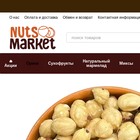
Перейти к основному контенту
О нас
Оплата и доставка
Обмен и возврат
Контактная информац
🔥
Натуральный
Орехи
Сухофрукты
Миксы
Акции
мармелад