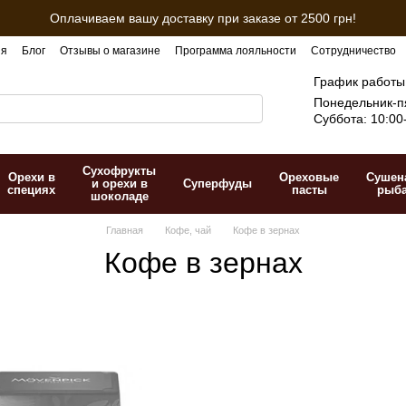
Оплачиваем вашу доставку при заказе от 2500 грн!
ия
Блог
Отзывы о магазине
Программа лояльности
Сотрудничество
График работы
Понедельник-пя
Суббота: 10:00
Сухофрукты
Орехи в
Ореховые
Сушен
и орехи в
Суперфуды
специях
пасты
рыб
шоколаде
Главная
Кофе, чай
Кофе в зернах
Кофе в зернах