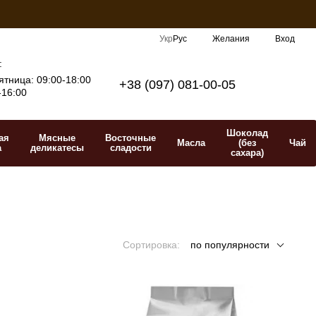
Укр
Рус
Желания
Вход
:
тница: 09:00-18:00
+38 (097) 081-00-05
-16:00
Шоколад
ая
Мясные
Восточные
Масла
(без
Чай
а
деликатесы
сладости
сахара)
Сортировка:
по популярности