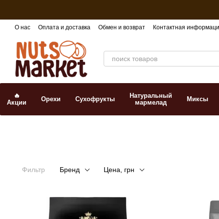
Перейти к основному контенту
О нас
Оплата и доставка
Обмен и возврат
Контактная информац
🔥
Натуральный
Орехи
Сухофрукты
Миксы
Акции
мармелад
Фильтр
Бренд
Цена, грн