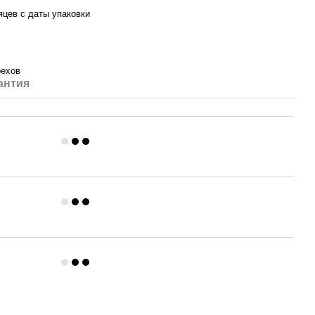
яцев с даты упаковки
рехов
антия