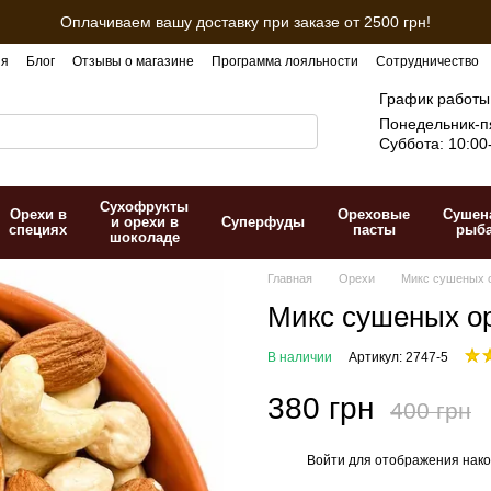
Оплачиваем вашу доставку при заказе от 2500 грн!
ия
Блог
Отзывы о магазине
Программа лояльности
Сотрудничество
График работы
Понедельник-пя
Суббота: 10:00
Сухофрукты
Орехи в
Ореховые
Сушен
и орехи в
Суперфуды
специях
пасты
рыб
шоколаде
Главная
Орехи
Микс сушеных о
Микс сушеных ор
В наличии
Артикул: 2747-5
380 грн
400 грн
Войти
для отображения нако
%