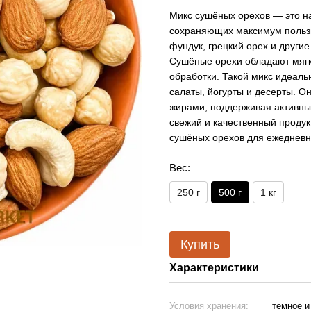
Микс сушёных орехов — это н
сохраняющих максимум пользы 
фундук, грецкий орех и друг
Сушёные орехи обладают мягк
обработки. Такой микс идеаль
салаты, йогурты и десерты. О
жирами, поддерживая активный
свежий и качественный продук
сушёных орехов для ежедневно
Вес:
250 г
500 г
1 кг
Купить
Характеристики
Условия хранения:
темное и