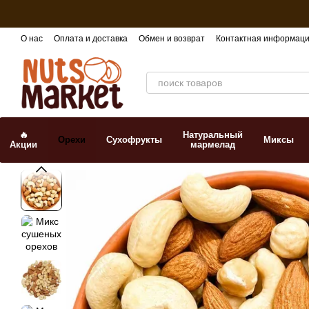
Перейти к основному контенту
О нас
Оплата и доставка
Обмен и возврат
Контактная информац
🔥
Натуральный
Орехи
Сухофрукты
Миксы
Акции
мармелад