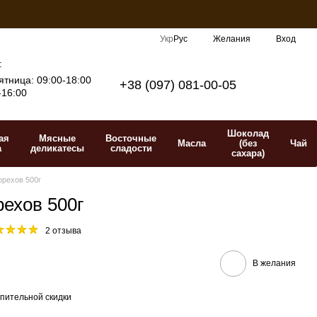
Укр
Рус
Желания
Вход
:
тница: 09:00-18:00
+38 (097) 081-00-05
-16:00
Шоколад
ая
Мясные
Восточные
Масла
(без
Чай
а
деликатесы
сладости
сахара)
рехов 500г
ехов 500г
2 отзыва
В желания
пительной скидки