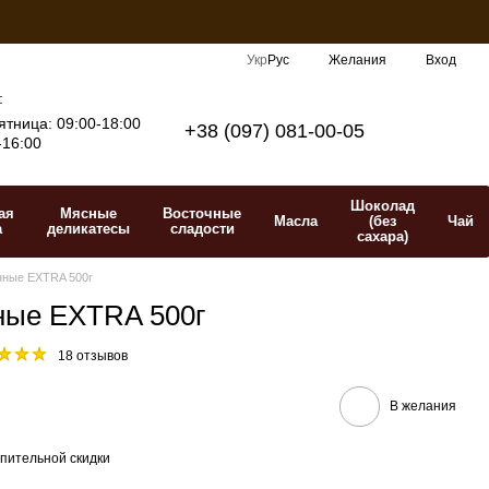
Укр
Рус
Желания
Вход
:
тница: 09:00-18:00
+38 (097) 081-00-05
-16:00
Шоколад
ая
Мясные
Восточные
Масла
(без
Чай
а
деликатесы
сладости
сахара)
нные EXTRA 500г
ные EXTRA 500г
18 отзывов
В желания
пительной скидки