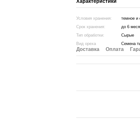
Характеристики
Условия хранения:
темное и
Срок хранения:
до 6 меся
Тип обработки:
Сырые
Вид ореха
Семена т
Доставка
Оплата
Гар