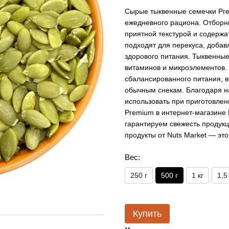
Сырые тыквенные семечки Pre
ежедневного рациона. Отбор
приятной текстурой и содержа
подходят для перекуса, добавл
здорового питания. Тыквенные
витаминов и микроэлементов.
сбалансированного питания, в
обычным снекам. Благодаря н
использовать при приготовле
Premium в интернет-магазине 
гарантируем свежесть продукц
продукты от Nuts Market — это
Вес:
250 г
500 г
1 кг
1,5
Купить