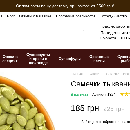
Оплачиваем вашу доставку при заказе от 2500 грн!
ия
Блог
Отзывы о магазине
Программа лояльности
Сотрудничество
График работы
Понедельник-пя
Суббота: 10:00
Сухофрукты
Орехи в
Ореховые
Сушен
и орехи в
Суперфуды
специях
пасты
рыб
шоколаде
Главная
Орехи
Семечки тыкве
Семечки тыквен
В наличии
Артикул: 1324
185 грн
225 грн
Войти
для отображения нако
%