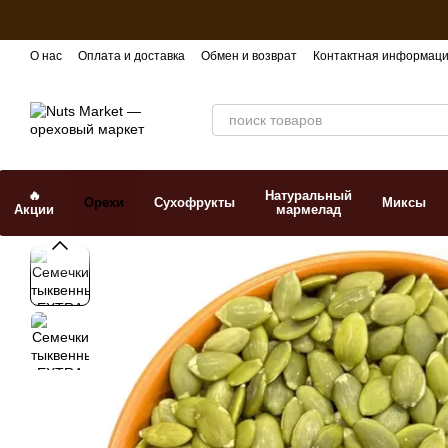
Перейти к основному контенту
О нас
Оплата и доставка
Обмен и возврат
Контактная информац
🔥
Натуральный
Орехи
Сухофрукты
Миксы
Акции
мармелад