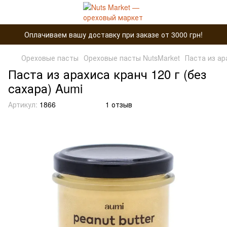
Оплачиваем вашу доставку при заказе от 3000 грн!
Ореховые пасты
Ореховые пасты NutsMarket
Паста из ар
Паста из арахиса кранч 120 г (без
сахара) Aumi
Артикул:
1866
1 отзыв