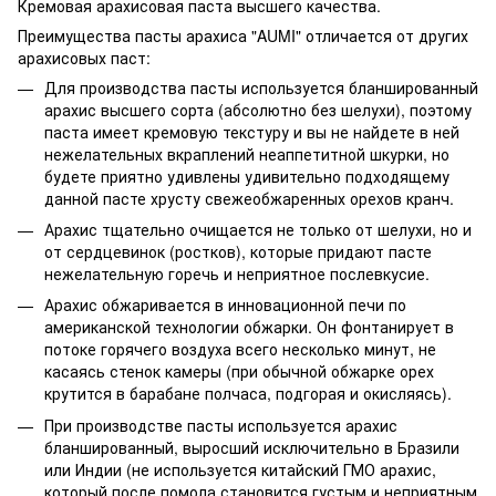
Кремовая арахисовая паста высшего качества.
Преимущества пасты арахиса "AUMI" отличается от других
арахисовых паст:
Для производства пасты используется бланшированный
арахис высшего сорта (абсолютно без шелухи), поэтому
паста имеет кремовую текстуру и вы не найдете в ней
нежелательных вкраплений неаппетитной шкурки, но
будете приятно удивлены удивительно подходящему
данной пасте хрусту свежеобжаренных орехов кранч.
Арахис тщательно очищается не только от шелухи, но и
от сердцевинок (ростков), которые придают пасте
нежелательную горечь и неприятное послевкусие.
Арахис обжаривается в инновационной печи по
американской технологии обжарки. Он фонтанирует в
потоке горячего воздуха всего несколько минут, не
касаясь стенок камеры (при обычной обжарке орех
крутится в барабане полчаса, подгорая и окисляясь).
При производстве пасты используется арахис
бланшированный, выросший исключительно в Бразили
или Индии (не используется китайский ГМО арахис,
который после помола становится густым и неприятным