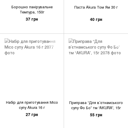
Борошно панірувальне
Паста Akura Том Ям 30 г
Темпура, 150г
37 грн
40 грн
Набір для приготування Місо
Приправа “Для в’єтнамського
супу Akura 16 г
супу Фо Бо” тм “AKURA”, 15г
27 грн
55 грн