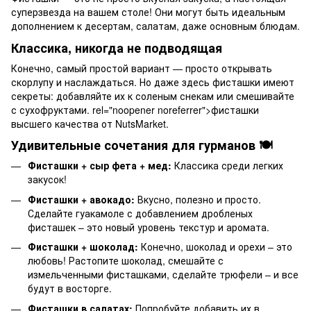
суперзвезда на вашем столе! Они могут быть идеальным
дополнением к десертам, салатам, даже основным блюдам.
Классика, никогда не подводящая
Конечно, самый простой вариант — просто открывать
скорлупу и наслаждаться. Но даже здесь фисташки имеют
секреты: добавляйте их к соленым снекам или смешивайте
с сухофруктами. rel="noopener noreferrer">фисташки
высшего качества от NutsMarket.
Удивительные сочетания для гурманов 🍽️
Фисташки + сыр фета + мед:
Классика среди легких
закусок!
Фисташки + авокадо:
Вкусно, полезно и просто.
Сделайте гуакамоле с добавлением дробленых
фисташек – это новый уровень текстур и аромата.
Фисташки + шоколад:
Конечно, шоколад и орехи – это
любовь! Растопите шоколад, смешайте с
измельченными фисташками, сделайте трюфели – и все
будут в восторге.
Фисташки в салатах:
Попробуйте добавить их в