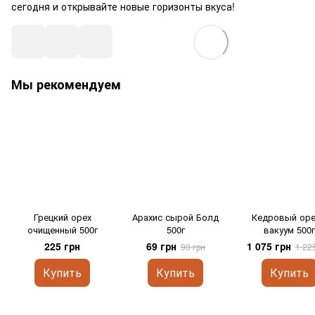
сегодня и открывайте новые горизонты вкуса!
Мы рекомендуем
Грецкий орех
Арахис сырой Болд
Кедровый оре
очищенный 500г
500г
вакуум 500г
225 грн
69 грн
1 075 грн
90 грн
1 22
Купить
Купить
Купить