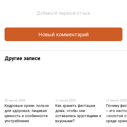
Добавьте первый отзыв
Новый комментарий
Другие записи
25 июня 2026
11 июля 2025
11 июля 2025
Кедровые орехи: польза
Как хранить фисташки
Почему фис
для здоровья, пищевая
дома, чтобы они
– это наст
ценность и особенности
оставались хрустящими и
«золотой с
употребления
вкусными?
среди орех