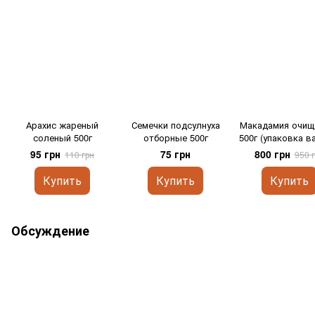
Арахис жареный
Семечки подсулнуха
Макадамия очищ
соленый 500г
отборные 500г
500г (упаковка в
95 грн
75 грн
800 грн
110 грн
950 
Купить
Купить
Купить
Обсуждение